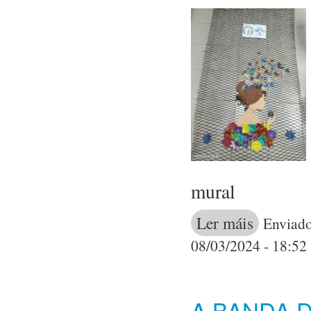
mural
Ler máis
acerca de a as
Enviado
08/03/2024 - 18:52
A BANDA 