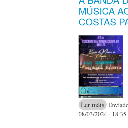
MÚSICA AO
COSTAS P
Ler máis
acerca de A B
Enviado
08/03/2024 - 18:35