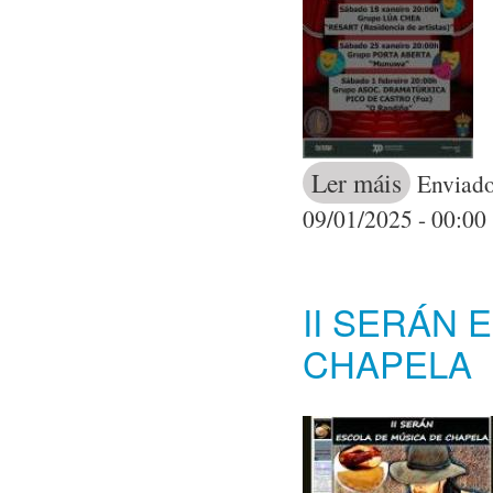
Ler máis
acerca de A ob
Enviado
09/01/2025 - 00:00
II SERÁN 
CHAPELA