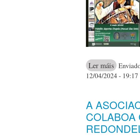
Ler máis
acerca de II S
Enviado
12/04/2024 - 19:17
A ASOCIA
COLABOA 
REDONDEL