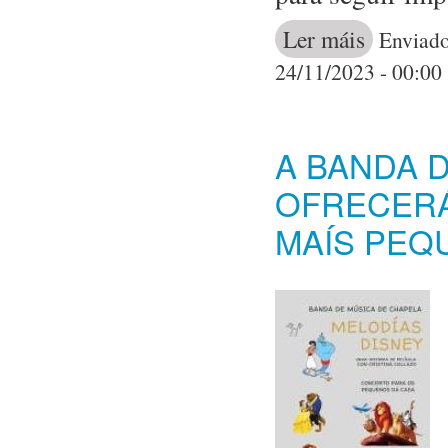
Ler máis
acerca de A As
Enviado
instalacións
24/11/2023 - 00:00
A BANDA 
OFRECERÁ
MAÍS PEQ