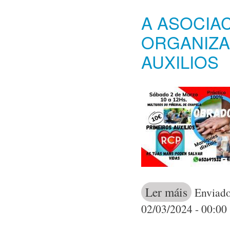
A ASOCIA
ORGANIZA
AUXILIOS
Ler máis
acerca de A As
Enviado
02/03/2024 - 00:00