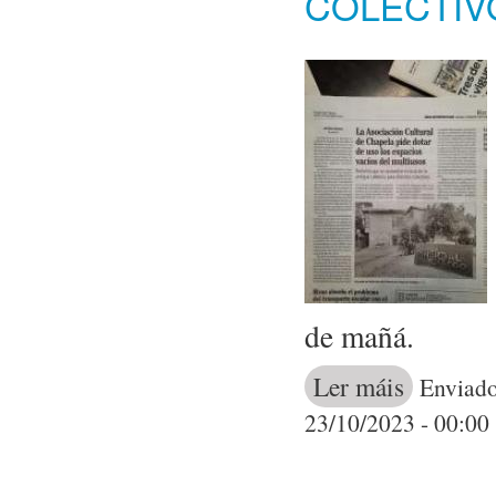
COLECTIV
de mañá.
Ler máis
acerca de A As
Enviado
entre outras d
23/10/2023 - 00:00