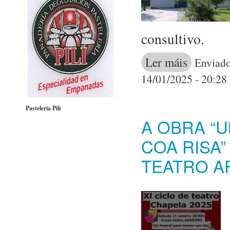
consultivo.
Ler máis
acerca de O Co
Enviado
14/01/2025 - 20:28
Pastelería Pili
A OBRA “
COA RISA”
TEATRO A