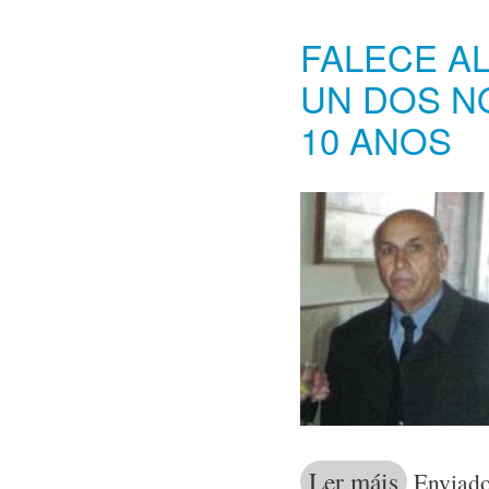
FALECE A
UN DOS N
10 ANOS
Ler máis
acerca de Fale
Enviado