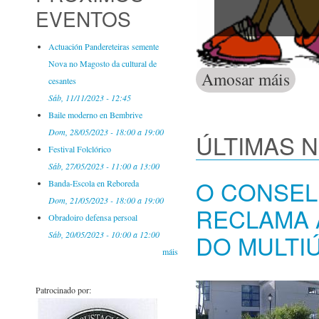
EVENTOS
Actuación Pandereteiras semente
Nova no Magosto da cultural de
Amosar máis
Activid
cesantes
Sáb, 11/11/2023 - 12:45
Baile moderno en Bembrive
Dom, 28/05/2023 -
18:00
a
19:00
ÚLTIMAS 
Festival Folclórico
Sáb, 27/05/2023 -
11:00
a
13:00
O CONSEL
Banda-Escola en Reboreda
Dom, 21/05/2023 -
18:00
a
19:00
RECLAMA 
Obradoiro defensa persoal
DO MULTI
Sáb, 20/05/2023 -
10:00
a
12:00
máis
Patrocinado por: