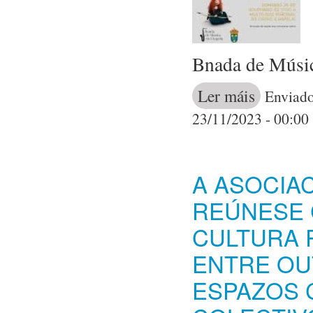
Bnada de Músi
Ler máis
acerca de A Ba
Enviado
23/11/2023 - 00:00
A ASOCIA
REÚNESE 
CULTURA R
ENTRE OU
ESPAZOS 