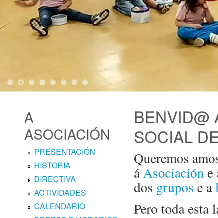
1
2
3
4
5
6
7
8
BENVID@ 
A
ASOCIACIÓN
SOCIAL D
PRESENTACIÓN
Queremos amosa
HISTORIA
á
Asociación
e
DIRECTIVA
dos
grupos
e a
ACTIVIDADES
Pero toda esta l
CALENDARIO