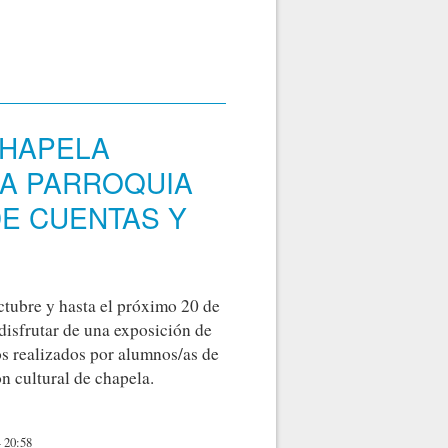
CHAPELA
LA PARROQUIA
E CUENTAS Y
ctubre y hasta el próximo 20 de
isfrutar de una exposición de
os realizados por alumnos/as de
n cultural de chapela.
NE EN EL MULTIUSOS DE LA PARROQUIA UNA COLECCIÓN DE
 20:58