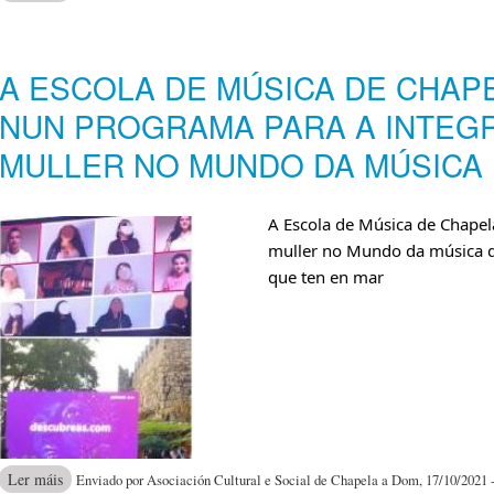
ALUMNADO
A ESCOLA DE MÚSICA DE CHA
NUN PROGRAMA PARA A INTEG
MULLER NO MUNDO DA MÚSICA
A Escola de Música de Chapel
muller no Mundo da música 
que ten en mar
acerca de A Escola de Música de Chapela colabora nun programa par
Ler máis
Enviado por Asociación Cultural e Social de Chapela a Dom, 17/10/2021 -