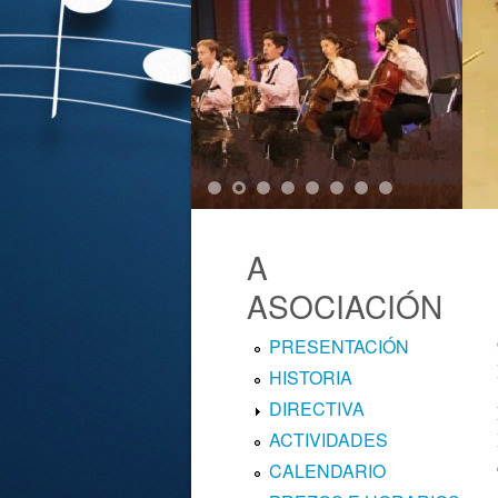
1
2
3
4
5
6
7
8
A
ASOCIACIÓN
PRESENTACIÓN
HISTORIA
DIRECTIVA
ACTIVIDADES
CALENDARIO