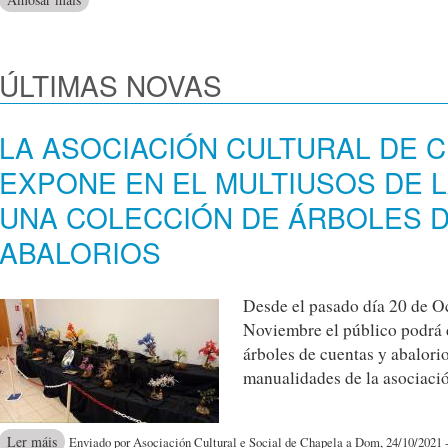
ÚLTIMAS NOVAS
LA ASOCIACIÓN CULTURAL DE 
EXPONE EN EL MULTIUSOS DE 
UNA COLECCIÓN DE ÁRBOLES D
ABALORIOS
Desde el pasado día 20 de O
Noviembre el público podrá d
árboles de cuentas y abalori
manualidades de la asociació
acerca de LA ASOCIACIÓN CULTURAL DE CHAPELA EXPO
Ler máis
Enviado por Asociación Cultural e Social de Chapela a Dom, 24/10/2021 -