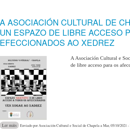
A ASOCIACIÓN CULTURAL DE C
UN ESPAZO DE LIBRE ACCESO 
EFECCIONADOS AO XEDREZ
A Asociación Cultural e Soc
de libre acceso para os afec
acerca de A Asociación Cultural de Chapela crea un espazo de libre 
Ler máis
Enviado por Asociación Cultural e Social de Chapela a Mar, 05/10/2021 -