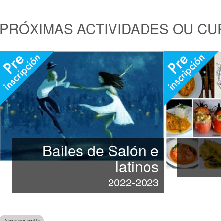
PRÓXIMAS ACTIVIDADES OU C
Preinscripción
Preinscripción
aberta
aberta
Bailes de Salón e
latinos
2022-2023
Actividades ou cursos que a Asociación vai iniciar próximament
Amosar máis