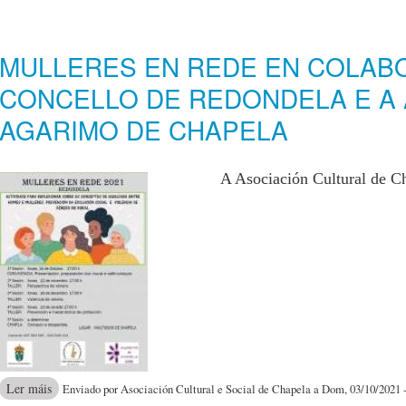
MULLERES EN REDE EN COLAB
CONCELLO DE REDONDELA E A
AGARIMO DE CHAPELA
A Asociación Cultural de C
acerca de MULLERES EN REDE EN COLABORACIÓN CO C
Ler máis
Enviado por Asociación Cultural e Social de Chapela a Dom, 03/10/2021 -