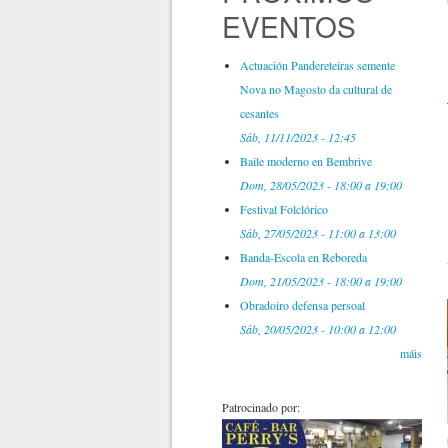
EVENTOS
Actuación Pandereteiras semente
Nova no Magosto da cultural de
cesantes
Sáb, 11/11/2023 - 12:45
Baile moderno en Bembrive
Dom, 28/05/2023 -
18:00
a
19:00
Festival Folclórico
Sáb, 27/05/2023 -
11:00
a
13:00
Banda-Escola en Reboreda
Dom, 21/05/2023 -
18:00
a
19:00
Obradoiro defensa persoal
Sáb, 20/05/2023 -
10:00
a
12:00
máis
Patrocinado por: