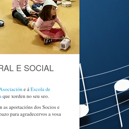
RAL E SOCIAL
Asociación
e á
Escola de
a
que xorden no seu seo.
en as aportacións dos Socios e
spazo para agradecervos a vosa