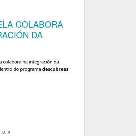
PELA COLABORA
RACIÓN DA
a colabora na integración da
dentro do programa
descubreas
a a integración da muller no mundo da música
 13:10