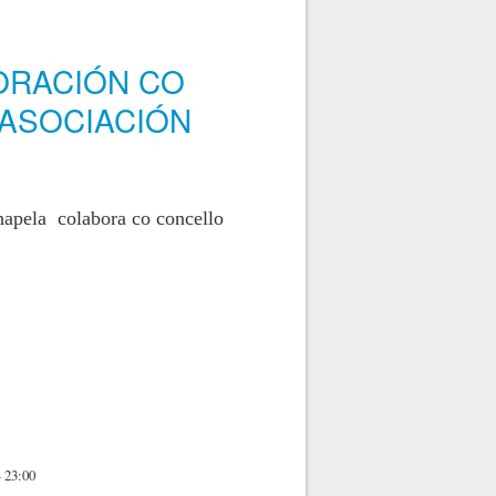
ORACIÓN CO
 ASOCIACIÓN
hapela colabora co
concello
ONCELLO DE REDONDELA E A ASOCIACIÓN AGARIMO DE CHAPELA
 23:00