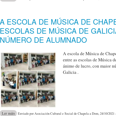
ÁRBOLES DE CUENTAS Y ABALORIOS
A ESCOLA DE MÚSICA DE CHAP
ESCOLAS DE MÚSICA DE GALIC
NÚMERO DE ALUMNADO
A escola de Música de Chape
entre as escolas de Música 
ánimo de lucro, con maior n
Galicia .
acerca de A ESCOLA DE MÚSICA DE CHAPELA ENTRE AS 
Ler máis
Enviado por Asociación Cultural e Social de Chapela a Dom, 24/10/2021 -