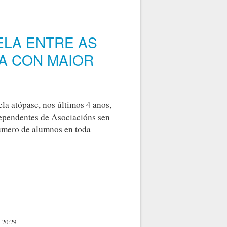
ELA ENTRE AS
IA CON MAIOR
la atópase, nos últimos 4 anos,
dependentes de Asociacións sen
úmero de alumnos en toda
ESCOLAS DE MÚSICA DE GALICIA CON MAIOR NÚMERO DE
 20:29