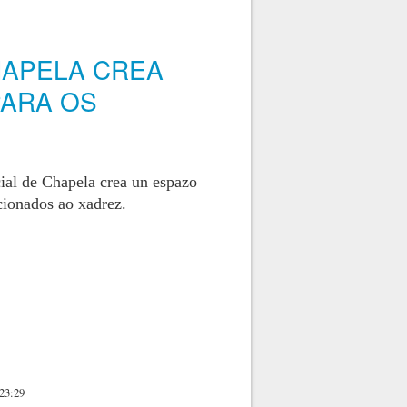
HAPELA CREA
PARA OS
ial de Chapela crea un espazo
cionados ao xadrez.
acceso para os efeccionados ao xedrez
 23:29