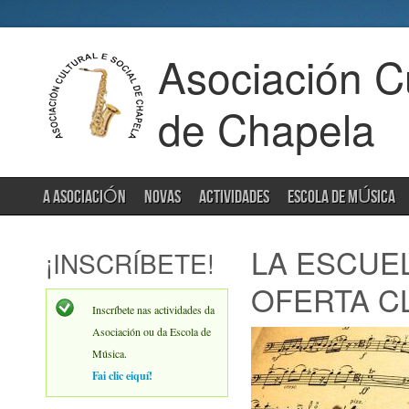
Asociación Cu
de Chapela
A ASOCIACIÓN
NOVAS
ACTIVIDADES
ESCOLA DE MÚSICA
LA ESCUE
¡INSCRÍBETE!
OFERTA C
Inscríbete nas actividades da
Asociación ou da Escola de
Música.
Fai clic eiquí!