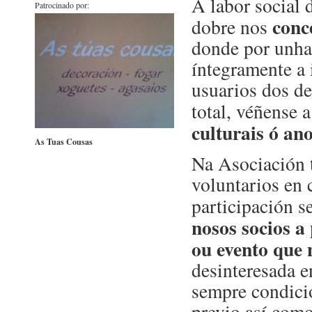
A labor social 
Patrocinado por:
conc
dobre nos
donde por unha
íntegramente a 
usuarios dos de
total, véñense 
culturais ó an
As Tuas Cousas
Na Asociación 
voluntarios en 
participación s
nosos socios a
ou evento que 
desinteresada e
sempre condicio
previo así como