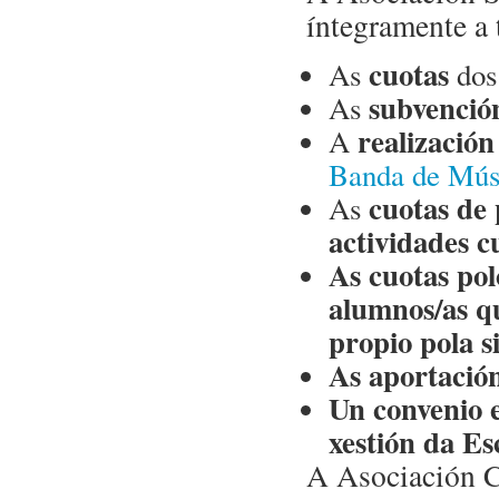
íntegramente a 
cuotas
As
dos 
subvenció
As
realización
A
Banda de Mús
cuotas de 
As
actividades c
As cuotas pol
alumnos/as q
propio pola s
As
aportación
Un convenio 
xestión da Es
A Asociación C