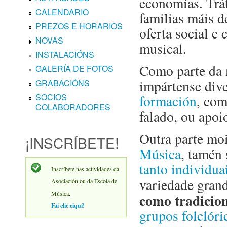
economías. Trát
CALENDARIO
familias máis d
PREZOS E HORARIOS
oferta social e
NOVAS
musical.
INSTALACIÓNS
Como parte da m
GALERÍA DE FOTOS
impártense div
GRABACIÓNS
SOCIOS
formación
, com
COLABORADORES
falado, ou apoi
Outra parte moi
¡INSCRÍBETE!
Música
, tamén
tanto individua
Inscríbete nas actividades da
variedade gran
Asociación ou da Escola de
Música.
como tradicion
Fai clic eiquí!
grupos folclóri