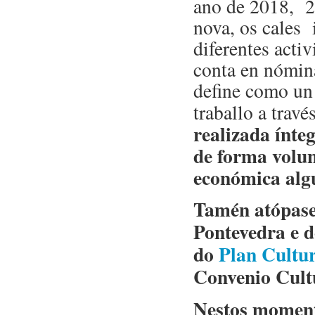
ano de 2018, 25
nova, os cales 
diferentes acti
conta en nómina
define como un 
traballo a travé
realizada ínt
de forma volun
económica alg
Tamén atópase 
Pontevedra e 
do
Plan Cultu
Convenio Cult
Nestos moment