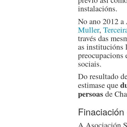
instalacións.
No ano 2012 a
Muller
,
Terceir
través das mesm
as institucións
preocupacions e
sociais.
Do resultado de 
du
estimase que
persoas
de Chap
Finaciación
A Asociación So