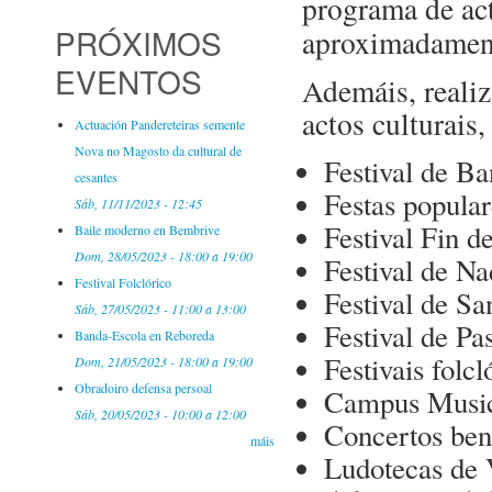
programa de act
PRÓXIMOS
aproximadame
EVENTOS
Ademáis, realiz
actos culturais,
Actuación Pandereteiras semente
Nova no Magosto da cultural de
Festival de B
cesantes
Festas popular
Sáb, 11/11/2023 - 12:45
Festival Fin d
Baile moderno en Bembrive
Dom, 28/05/2023 -
18:00
a
19:00
Festival de Na
Festival Folclórico
Festival de Sa
Sáb, 27/05/2023 -
11:00
a
13:00
Festival de Pa
Banda-Escola en Reboreda
Festivais folcl
Dom, 21/05/2023 -
18:00
a
19:00
Obradoiro defensa persoal
Campus Musi
Sáb, 20/05/2023 -
10:00
a
12:00
Concertos ben
máis
Ludotecas de 