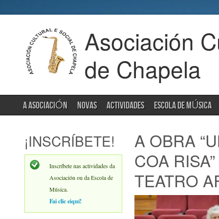
Asociación Cu
de Chapela
A ASOCIACIÓN
NOVAS
ACTIVIDADES
ESCOLA DE MÚSICA
A OBRA “
¡INSCRÍBETE!
COA RISA”
Inscríbete nas actividades da
TEATRO A
Asociación ou da Escola de
Música.
Fai clic eiquí!