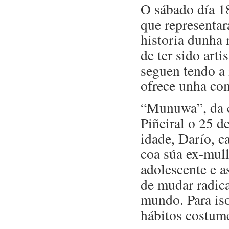
O sábado día 1
que representar
historia dunha 
de ter sido art
seguen tendo a 
ofrece unha co
“Munuwa”, da c
Piñeiral o 25 d
idade, Darío, c
coa súa ex-mull
adolescente e a
de mudar radica
mundo. Para iso
hábitos costum