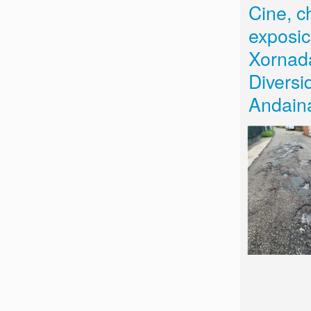
Cine, c
exposic
Xornad
Diversi
Andain