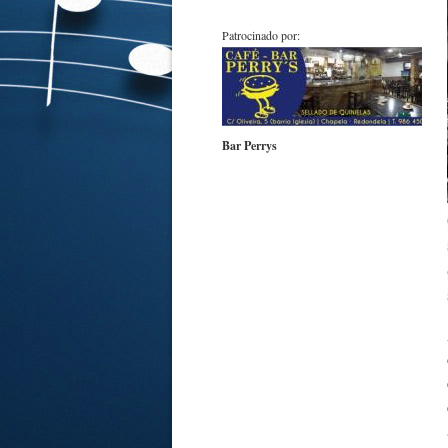
Patrocinado por:
Bar Perrys