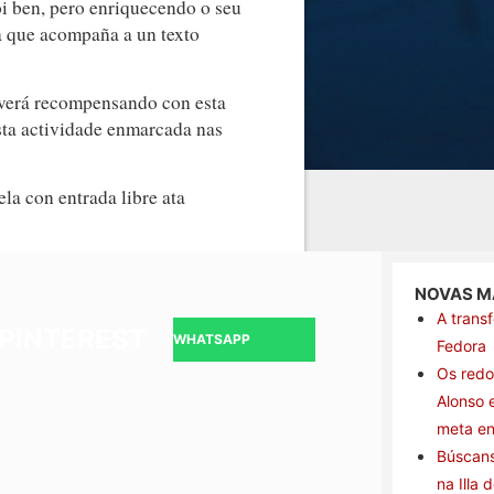
oi ben, pero enriquecendo o seu
a que acompaña a un texto
e verá recompensando con esta
sta actividade enmarcada nas
la con entrada libre ata
NOVAS MÁ
A trans
PINTEREST
WHATSAPP
Fedora
Os redo
Alonso 
meta en
Búscans
na Illa