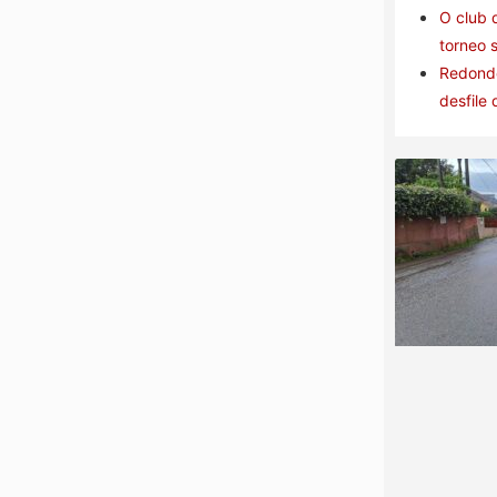
O club 
torneo 
Redonde
desfile