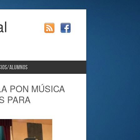
al
CIOS/ALUMNOS
LA PON MÚSICA
S PARA