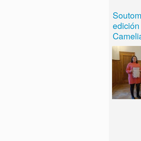
Soutoma
edición
Cameli