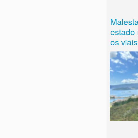
Malesta
estado 
os viai