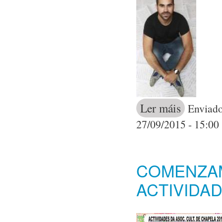
Ler máis
acerca de Unh
Enviado
Brasil
27/09/2015 - 15:00
COMENZA
ACTIVIDA