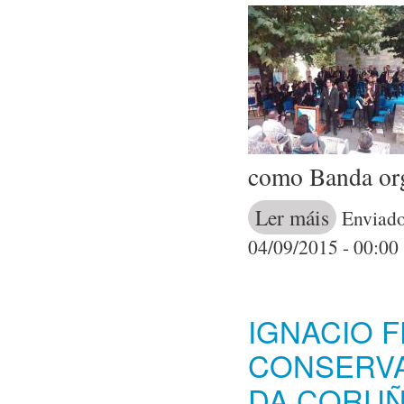
como Banda or
Ler máis
acerca de A Ba
Enviado
04/09/2015 - 00:00
IGNACIO 
CONSERVA
DA CORUÑ