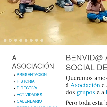
1
2
3
4
5
6
7
8
BENVID@ 
A
ASOCIACIÓN
SOCIAL D
PRESENTACIÓN
Queremos amosa
HISTORIA
á
Asociación
e
DIRECTIVA
dos
grupos
e a
ACTIVIDADES
Pero toda esta l
CALENDARIO