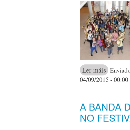
Ler máis
acerca de A Es
Enviado
04/09/2015 - 00:00
A BANDA 
NO FESTI