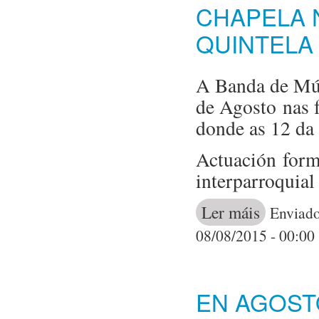
CHAPELA 
QUINTELA
A Banda de Mús
de Agosto nas 
donde as 12 da
Actuación form
interparroquia
Ler máis
acerca de Act
Enviado
08/08/2015 - 00:00
EN AGOST