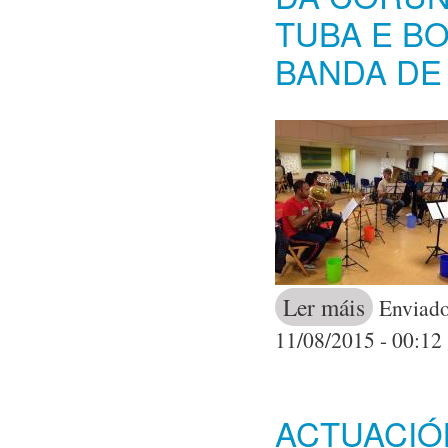
TUBA E B
BANDA DE
Ler máis
acerca de Igna
Enviado
tuba e bombar
11/08/2015 - 00:12
ACTUACIÓ