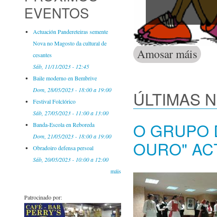
EVENTOS
Actuación Pandereteiras semente
Nova no Magosto da cultural de
Amosar máis
Activid
cesantes
Sáb, 11/11/2023 - 12:45
Baile moderno en Bembrive
Dom, 28/05/2023 -
18:00
a
19:00
ÚLTIMAS 
Festival Folclórico
Sáb, 27/05/2023 -
11:00
a
13:00
O GRUPO 
Banda-Escola en Reboreda
Dom, 21/05/2023 -
18:00
a
19:00
OURO" AC
Obradoiro defensa persoal
Sáb, 20/05/2023 -
10:00
a
12:00
máis
Patrocinado por: