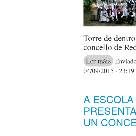
Torre de dentro
concello de Re
Ler máis
acerca de "Fo
Enviado
Redondela
04/09/2015 - 23:19
A ESCOLA 
PRESENTA
UN CONCE