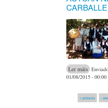
CARBALLE
Ler máis
acerca de O gr
Enviado
01/08/2015 - 00:00
« primeira
‹ ant
Páxinas