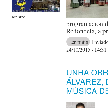
Bar Perrys
programación d
Redondela, a p
Ler máis
acerca de O g
Enviado
24/10/2015 - 14:31
UNHA OBR
ÁLVAREZ,
MÚSICA D