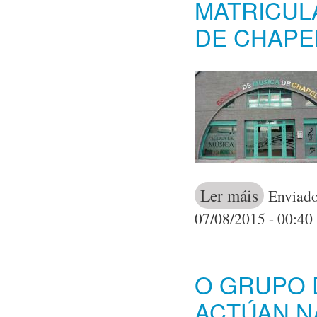
MATRICUL
DE CHAPE
Ler máis
acerca de 
Enviado
07/08/2015 - 00:40
O GRUPO D
ACTÚAN N