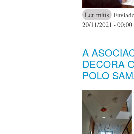
Ler máis
acerca de Fall
Enviado
20/11/2021 - 00:00
A ASOCIA
DECORA O
POLO SAM