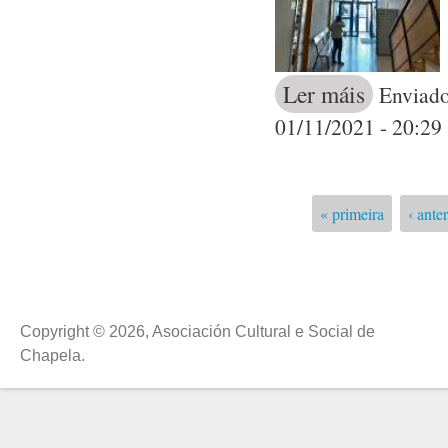
Ler máis
acerca de A A
Enviado
01/11/2021 - 20:29
« primeira
‹ anter
Páxinas
Copyright © 2026, Asociación Cultural e Social de
Chapela.