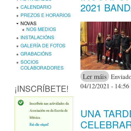
2021 BAN
CALENDARIO
PREZOS E HORARIOS
NOVAS
NOS MEDIOS
INSTALACIÓNS
GALERÍA DE FOTOS
GRABACIÓNS
SOCIOS
COLABORADORES
Ler máis
acerca de inc
Enviado
04/12/2021 - 14:56
¡INSCRÍBETE!
Inscríbete nas actividades da
UNA TARD
Asociación ou da Escola de
Música.
CELEBRAR
Fai clic eiquí!