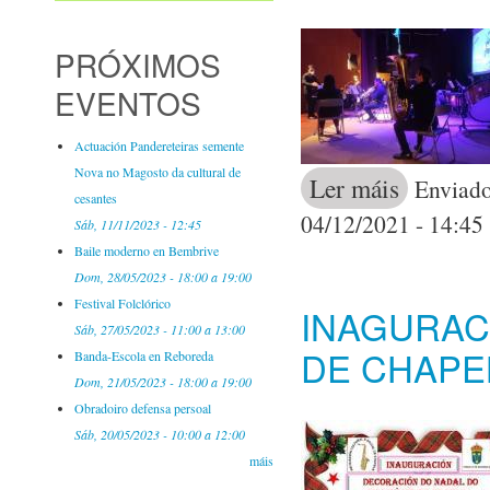
PRÓXIMOS
EVENTOS
Actuación Pandereteiras semente
Nova no Magosto da cultural de
Ler máis
acerca de 
Enviado
cesantes
04/12/2021 - 14:45
Sáb, 11/11/2023 - 12:45
Baile moderno en Bembrive
Dom, 28/05/2023 -
18:00
a
19:00
Festival Folclórico
INAGURAC
Sáb, 27/05/2023 -
11:00
a
13:00
DE CHAPE
Banda-Escola en Reboreda
Dom, 21/05/2023 -
18:00
a
19:00
Obradoiro defensa persoal
Sáb, 20/05/2023 -
10:00
a
12:00
máis