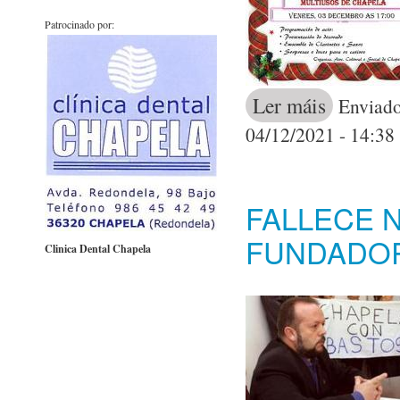
Patrocinado por:
Ler máis
acerca de 
Enviado
04/12/2021 - 14:38
FALLECE 
FUNDADOR
Clinica Dental Chapela