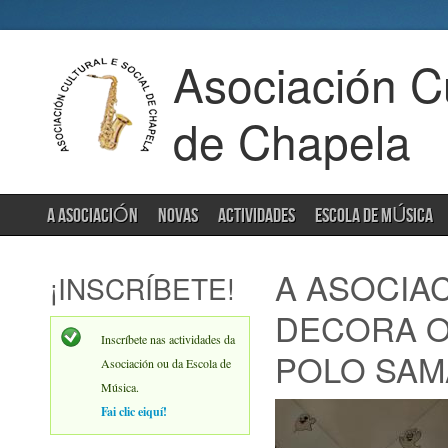
Asociación Cu
de Chapela
A ASOCIACIÓN
NOVAS
ACTIVIDADES
ESCOLA DE MÚSICA
A ASOCIA
¡INSCRÍBETE!
DECORA O
Inscríbete nas actividades da
POLO SAM
Asociación ou da Escola de
Música.
Fai clic eiquí!