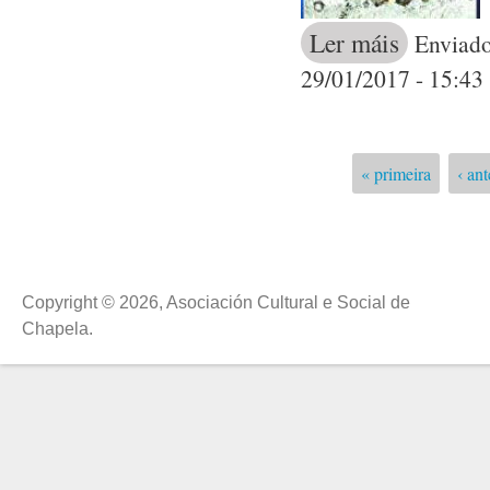
Ler máis
acerca de O gr
Enviado
29/01/2017 - 15:43
« primeira
‹ ant
Páxinas
Copyright © 2026, Asociación Cultural e Social de
Chapela.