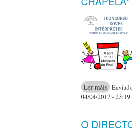
CHAPELA"
Ler máis
acerca de A Es
Enviado
Chapela"
04/04/2017 - 23:19
O DIRECT