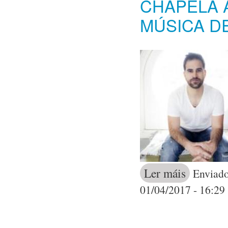
CHAPELA 
MÚSICA DE
Ler máis
acerca de O d
Enviado
01/04/2017 - 16:29