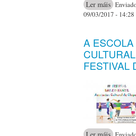
Ler máis
acerca de A B
Enviado
09/03/2017 - 14:28
A ESCOLA 
CULTURAL
FESTIVAL 
Ler máis
acerca de A Es
Enviado