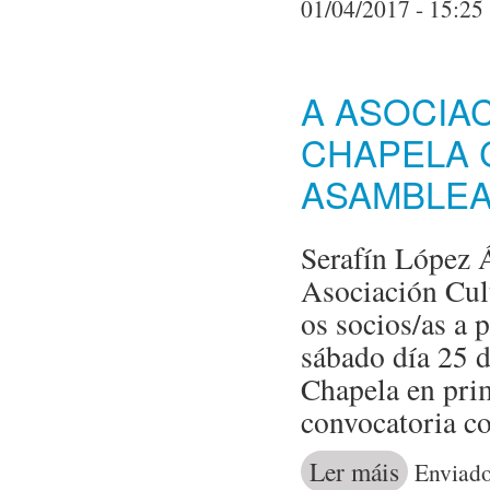
01/04/2017 - 15:25
A ASOCIAC
CHAPELA 
ASAMBLEA
Serafín López Á
Asociación Cul
os socios/as a 
sábado día 25 d
Chapela en pri
convocatoria c
Ler máis
acerca de A As
Enviado