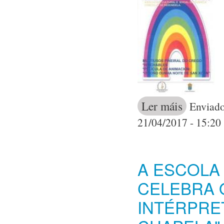
Ler máis
acerca de A As
Enviado
neno
21/04/2017 - 15:20
A ESCOLA
CELEBRA 
INTÉRPRE