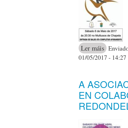
Ler máis
acerca de A Es
Enviado
01/05/2017 - 14:27
A ASOCIA
EN COLAB
REDONDEL