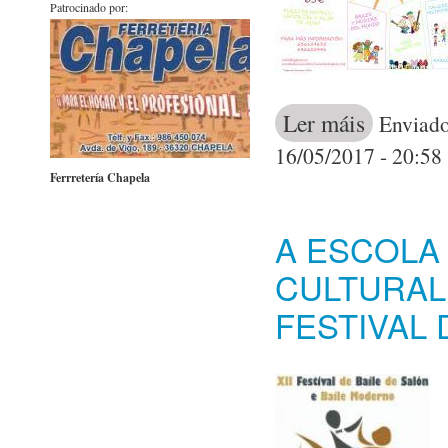
Patrocinado por:
Ler máis
acerca de Mus
Enviado
16/05/2017 - 20:58
Ferrretería Chapela
A ESCOLA 
CULTURAL
FESTIVAL 