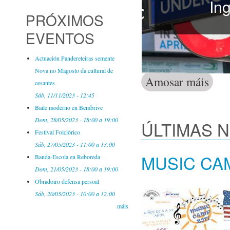
In
PRÓXIMOS
EVENTOS
Actuación Pandereteiras semente
Nova no Magosto da cultural de
Amosar máis
Activid
cesantes
Sáb, 11/11/2023 - 12:45
Baile moderno en Bembrive
Dom, 28/05/2023 -
18:00
a
19:00
ÚLTIMAS 
Festival Folclórico
Sáb, 27/05/2023 -
11:00
a
13:00
MUSIC CA
Banda-Escola en Reboreda
Dom, 21/05/2023 -
18:00
a
19:00
Obradoiro defensa persoal
Sáb, 20/05/2023 -
10:00
a
12:00
máis