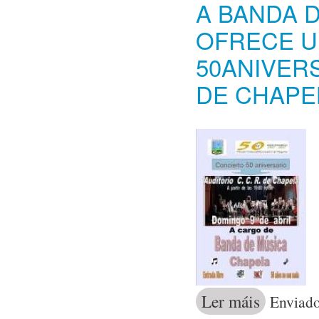
A BANDA 
OFRECE U
50ANIVER
DE CHAPE
Ler máis
acerca de A B
Enviado
Cultural de Ch