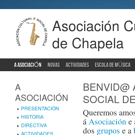
Asociación Cu
de Chapela
A ASOCIACIÓN
NOVAS
ACTIVIDADES
ESCOLA DE MÚSICA
BENVID@ 
A
ASOCIACIÓN
SOCIAL D
PRESENTACIÓN
Queremos amosa
HISTORIA
á
Asociación
e
DIRECTIVA
dos
grupos
e a
ACTIVIDADES