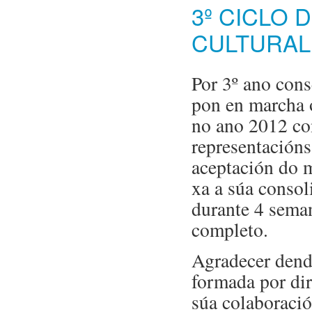
3º CICLO 
CULTURAL
Por 3º ano cons
pon en marcha o
no ano 2012 con
representación
aceptación do 
xa a súa consol
durante 4 seman
completo.
Agradecer dende
formada por di
súa colaboració