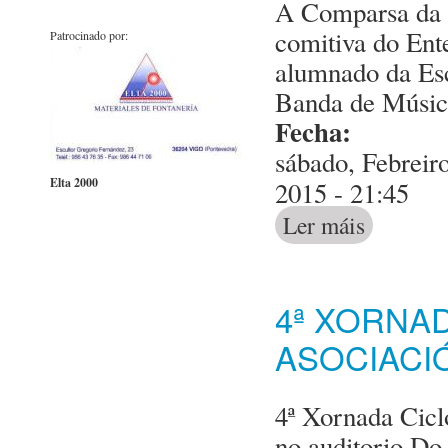
A Comparsa da A
comitiva do Ent
Patrocinado por:
alumnado da Es
Banda de Músic
Fecha:
sábado, Febreir
Elta 2000
2015 - 21:45
Ler máis
acerca de com
4ª XORNA
ASOCIACI
4ª Xornada Cicl
no auditorio Do