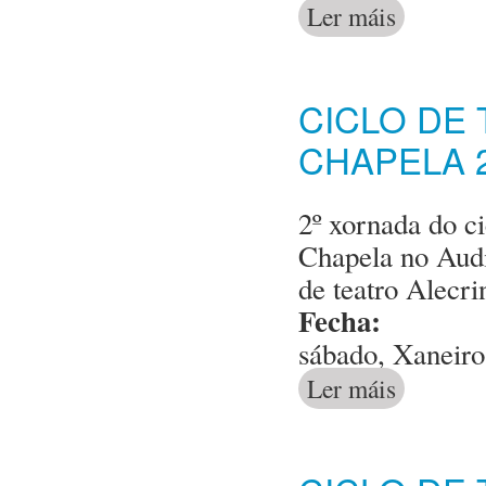
Ler máis
acerca de 3ºxo
CICLO DE
CHAPELA 
2º xornada do ci
Chapela no Audi
de teatro Alecri
Fecha:
sábado, Xaneiro
Ler máis
acerca de Cicl