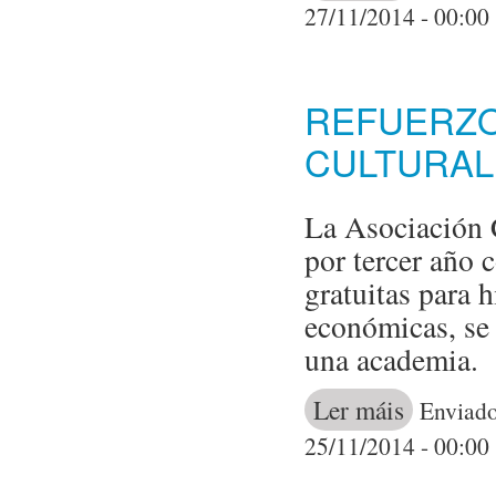
dos músicosCo
27/11/2014 - 00:00
REFUERZO
CULTURAL
La Asociación 
por tercer año 
gratuitas para h
económicas, se 
una academia.
Ler máis
acerca de Refu
Enviado
25/11/2014 - 00:00