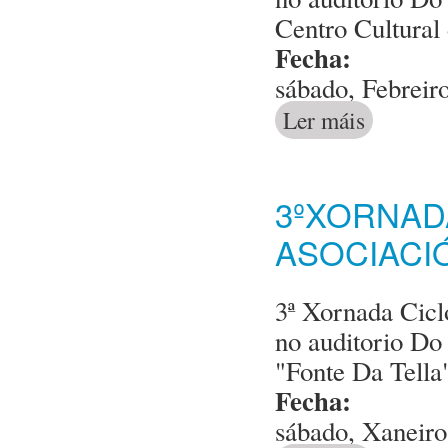
Centro Cultural
Fecha:
sábado, Febreir
Ler máis
acerca de 4ª X
3ºXORNAD
ASOCIACI
3ª Xornada Cicl
no auditorio Do
"Fonte Da Tella
Fecha:
sábado, Xaneiro