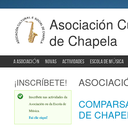
Asociación Cu
de Chapela
A ASOCIACIÓN
NOVAS
ACTIVIDADES
ESCOLA DE MÚSICA
ASOCIACI
¡INSCRÍBETE!
Inscríbete nas actividades da
COMPARSA
Asociación ou da Escola de
DE CHAPE
Música.
Fai clic eiquí!