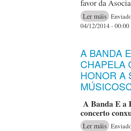
favor da Asocia
Ler máis
acerca de 
Enviado
FAGA A CES
04/12/2014 - 00:00
CULTURAL 
A BANDA E
CHAPELA 
HONOR A 
MÚSICOSC
A Banda E a E
concerto conxu
Ler máis
acerca de A Ba
Enviado