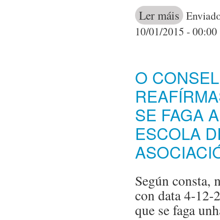
Ler máis
acerca de 3º C
Enviado
10/01/2015 - 00:00
O CONSEL
REAFÍRMA
SE FAGA 
ESCOLA D
ASOCIACI
Según consta, n
con data 4-12-
que se faga unh