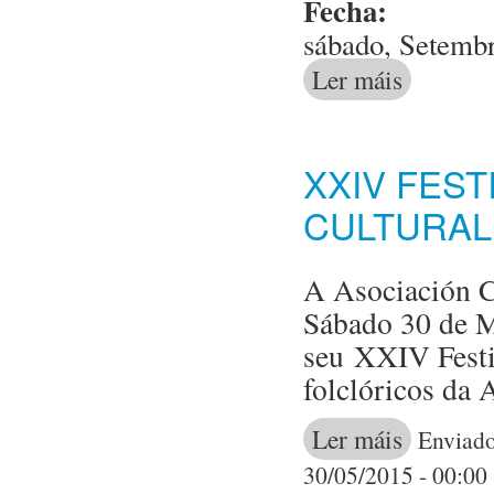
Fecha:
sábado, Setembr
Ler máis
acerca de Act
XXIV FES
CULTURAL
A Asociación Cu
Sábado 30 de M
seu XXIV Festi
folclóricos da 
Ler máis
acerca de XXIV
Enviado
30/05/2015 - 00:00