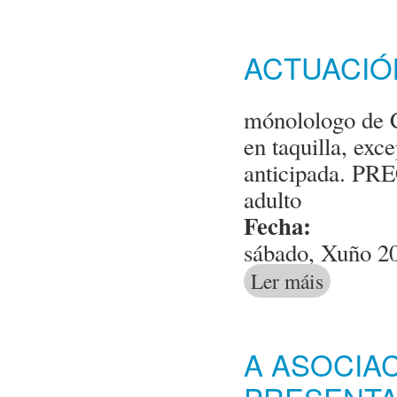
ACTUACIÓ
mónolologo de C
en taquilla, exc
anticipada. PR
adulto
Fecha:
sábado, Xuño 2
Ler máis
acerca de Actu
A ASOCIA