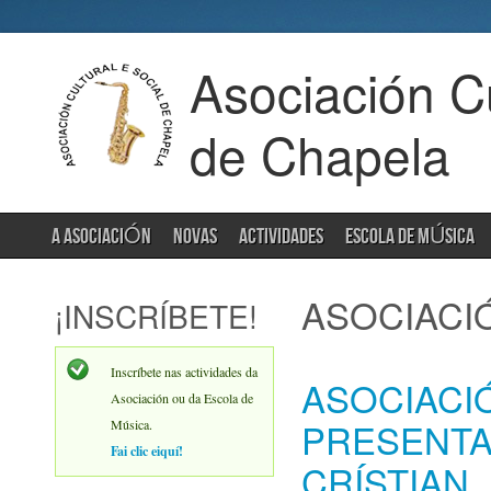
Asociación Cu
de Chapela
A ASOCIACIÓN
NOVAS
ACTIVIDADES
ESCOLA DE MÚSICA
ASOCIACI
¡INSCRÍBETE!
Inscríbete nas actividades da
ASOCIACI
Asociación ou da Escola de
PRESENTA
Música.
Fai clic eiquí!
CRÍSTIAN