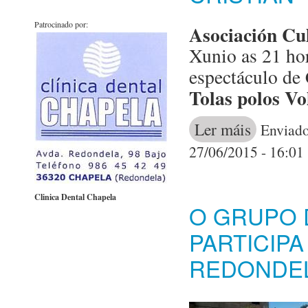
Patrocinado por:
Asociación Cu
Xunio as 21 ho
espectáculo de
Tolas polos Vo
Ler máis
acerca de Asoc
Enviado
27/06/2015 - 16:01
Clinica Dental Chapela
O GRUPO 
PARTICIPA
REDONDE