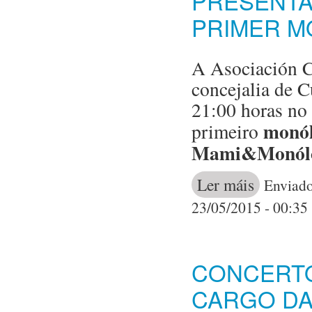
PRESENTA
PRIMER M
A Asociación C
concejalia de C
21:00 horas no 
monól
primeiro
Mami&Monólo
Ler máis
acerca de 
Enviado
PRIMER MO
23/05/2015 - 00:35
CONCERTO
CARGO DA