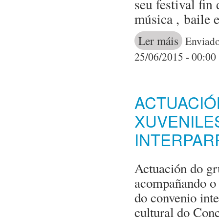
seu festival fi
música , baile 
Ler máis
acerca de 
Enviado
2015
25/06/2015 - 00:00
ACTUACIÓ
XUVENILE
INTERPAR
Actuación do gr
acompañando o g
do convenio int
cultural do Con