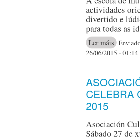
A escola de mús
actividades ori
divertido e lúd
para todas as i
Ler máis
acerca de Un 
Enviado
26/06/2015 - 01:14
ASOCIACI
CELEBRA 
2015
Asociación Cult
Sábado 27 de x