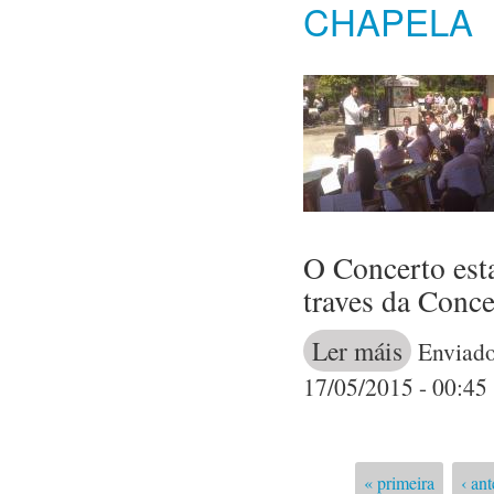
CHAPELA
O Concerto est
traves da Conce
Ler máis
acerca de Conc
Enviado
17/05/2015 - 00:45
« primeira
‹ ant