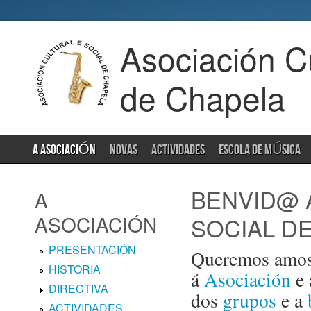
Asociación Cu
de Chapela
A ASOCIACIÓN
NOVAS
ACTIVIDADES
ESCOLA DE MÚSICA
BENVID@ 
A
ASOCIACIÓN
SOCIAL D
PRESENTACIÓN
Queremos amosa
HISTORIA
á
Asociación
e
DIRECTIVA
dos
grupos
e a
ACTIVIDADES