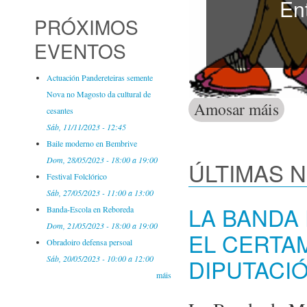
En
PRÓXIMOS
EVENTOS
Actuación Pandereteiras semente
Nova no Magosto da cultural de
Amosar máis
Activid
cesantes
Sáb, 11/11/2023 - 12:45
Baile moderno en Bembrive
Dom, 28/05/2023 -
18:00
a
19:00
ÚLTIMAS 
Festival Folclórico
Sáb, 27/05/2023 -
11:00
a
13:00
LA BANDA
Banda-Escola en Reboreda
Dom, 21/05/2023 -
18:00
a
19:00
EL CERTA
Obradoiro defensa persoal
DIPUTACI
Sáb, 20/05/2023 -
10:00
a
12:00
máis