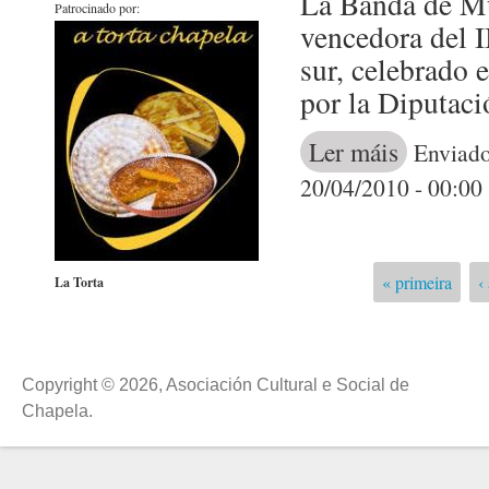
La Banda de Mú
Patrocinado por:
vencedora del 
sur, celebrado 
por la Diputaci
Ler máis
acerca de La B
Enviado
20/04/2010 - 00:00
« primeira
‹
La Torta
Páxinas
Copyright © 2026, Asociación Cultural e Social de
Chapela.