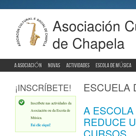
Asociación Cu
de Chapela
A ASOCIACIÓN
NOVAS
ACTIVIDADES
ESCOLA DE MÚSICA
ESCUELA 
¡INSCRÍBETE!
Inscríbete nas actividades da
A ESCOLA
Asociación ou da Escola de
REDUCE U
Música.
Fai clic eiquí!
CURSOS