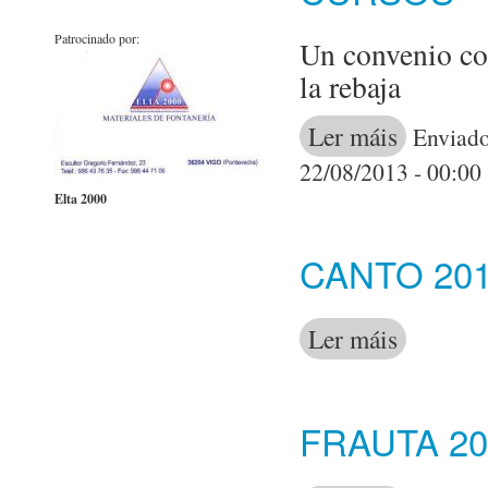
Patrocinado por:
Un convenio co
la rebaja
Ler máis
acerca de A Es
Enviado
22/08/2013 - 00:00
Elta 2000
CANTO 201
Ler máis
acerca de Can
FRAUTA 20