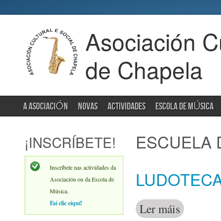
Asociación Cu
de Chapela
A ASOCIACIÓN
NOVAS
ACTIVIDADES
ESCOLA DE MÚSICA
ESCUELA 
¡INSCRÍBETE!
Inscríbete nas actividades da
LUDOTECA 
Asociación ou da Escola de
Música.
Fai clic eiquí!
Ler máis
acerca de Lud