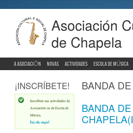
Asociación Cu
de Chapela
A ASOCIACIÓN
NOVAS
ACTIVIDADES
ESCOLA DE MÚSICA
BANDA DE
¡INSCRÍBETE!
Inscríbete nas actividades da
BANDA DE
Asociación ou da Escola de
CHAPELA(
Música.
Fai clic eiquí!