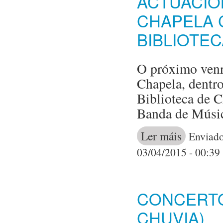
ACTUACIÓ
CHAPELA 
BIBLIOTE
O próximo venre
Chapela, dentr
Biblioteca de C
Banda de Músi
Ler máis
acerca de Act
Enviado
03/04/2015 - 00:39
CONCERTO
CHUVIA)