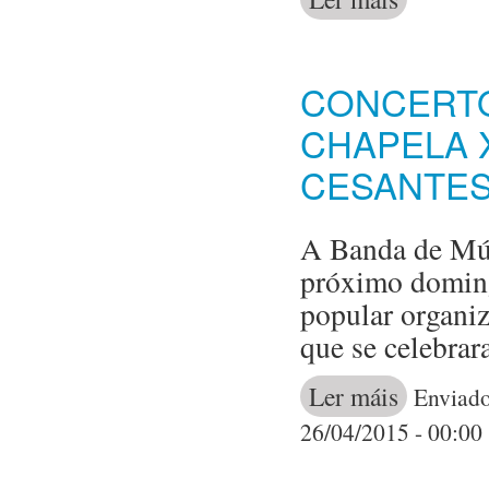
CONCERTO
CHAPELA 
CESANTE
A Banda de Mús
próximo doming
popular organiz
que se celebrar
Ler máis
acerca de 
Enviado
26/04/2015 - 00:00