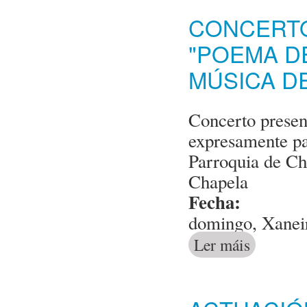
CONCERTO
"POEMA D
MÚSICA D
Concerto presen
expresamente pa
Parroquia de Ch
Chapela
Fecha:
domingo, Xanei
Ler máis
acerca de Con