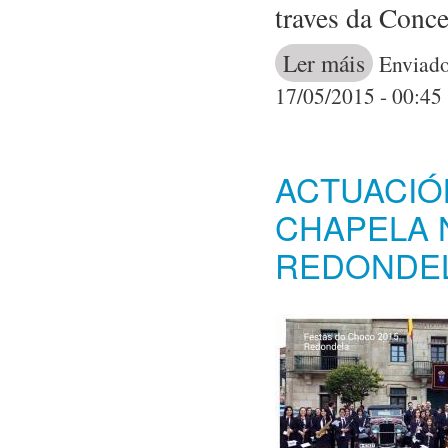
traves da Conce
Ler máis
acerca de Conc
Enviado
17/05/2015 - 00:45
ACTUACIÓ
CHAPELA 
REDONDE