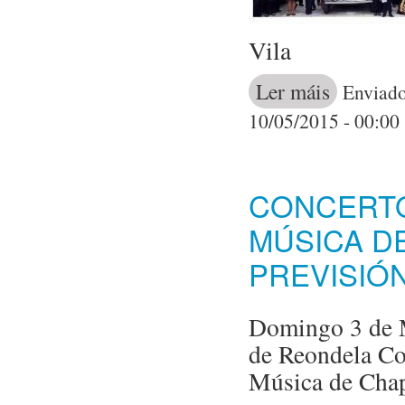
Vila
Ler máis
acerca de Act
Enviado
10/05/2015 - 00:00
CONCERTO
MÚSICA D
PREVISIÓN
Domingo 3 de M
de Reondela Co
Música de Cha