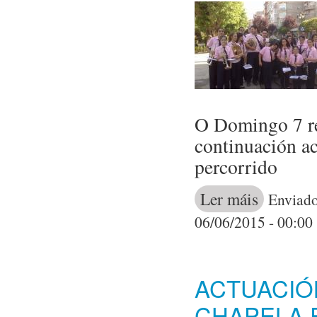
O Domingo 7 re
continuación a
percorrido
Ler máis
acerca de A B
Enviado
06/06/2015 - 00:00
ACTUACIÓ
CHAPELA 