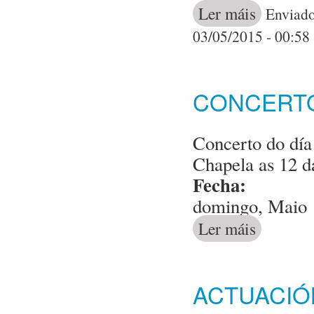
Ler máis
acerca de Conc
Enviado
03/05/2015 - 00:58
CONCERTO
Concerto do día
Chapela as 12 d
Fecha:
domingo, Maio 1
Ler máis
acerca de Conc
ACTUACIÓ