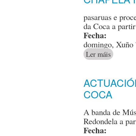
pasaruas e proc
da Coca a parti
Fecha:
domingo, Xuño 7
Ler máis
acerca de Act
ACTUACIÓ
COCA
A banda de Músi
Redondela a par
Fecha: