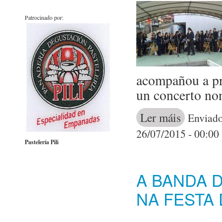
Patrocinado por:
acompañou a pro
un concerto non
Ler máis
acerca de A B
Enviado
26/07/2015 - 00:00
Pastelería Pili
A BANDA 
NA FESTA