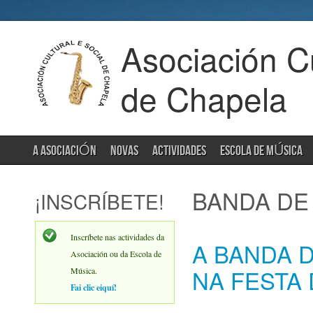
Asociación Cu
de Chapela
A ASOCIACIÓN
NOVAS
ACTIVIDADES
ESCOLA DE MÚSICA
BANDA DE
¡INSCRÍBETE!
Inscríbete nas actividades da
A BANDA 
Asociación ou da Escola de
NA FESTA
Música.
Fai clic eiquí!