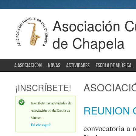
Asociación Cu
de Chapela
A ASOCIACIÓN
NOVAS
ACTIVIDADES
ESCOLA DE MÚSICA
ASOCIACI
¡INSCRÍBETE!
Inscríbete nas actividades da
REUNION 
Asociación ou da Escola de
Música.
Fai clic eiquí!
convocatoria a r