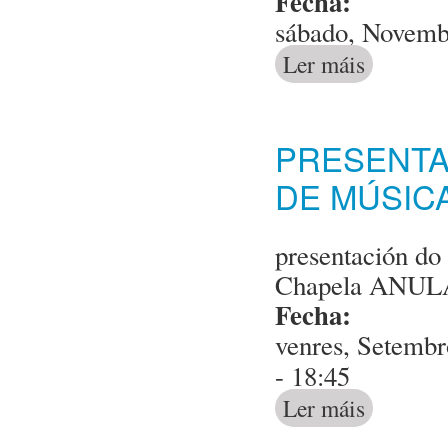
Fecha:
sábado, Novemb
Ler máis
acerca de XI 
PRESENTA
DE MÚSIC
presentación do
Chapela ANU
Fecha:
venres, Setembr
- 18:45
Ler máis
acerca de pres