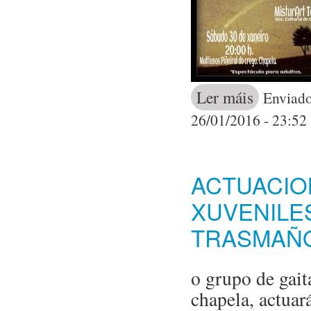
Ler máis
acerca de rema
Enviado
26/01/2016 - 23:52
ACTUACIO
XUVENILE
TRASMAÑ
o grupo de gait
chapela, actuar