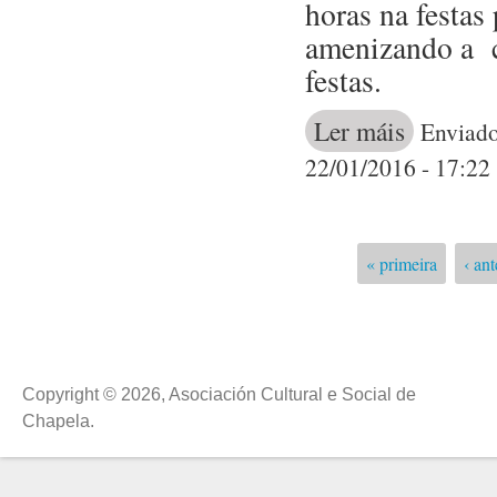
horas na festas
amenizando a c
festas.
Ler máis
acerca de 
Enviado
TRASMAÑO
22/01/2016 - 17:22
« primeira
‹ ant
Páxinas
Copyright © 2026, Asociación Cultural e Social de
Chapela.