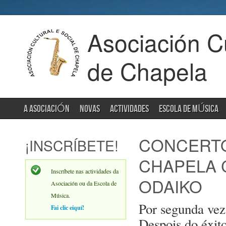
Asociación Cu
de Chapela
A ASOCIACIÓN
NOVAS
ACTIVIDADES
ESCOLA DE MÚSICA
CONCERTO
¡INSCRÍBETE!
CHAPELA 
Inscríbete nas actividades da
ODAIKO
Asociación ou da Escola de
Música.
Por segunda vez
Fai clic eiquí!
Despois do éxit