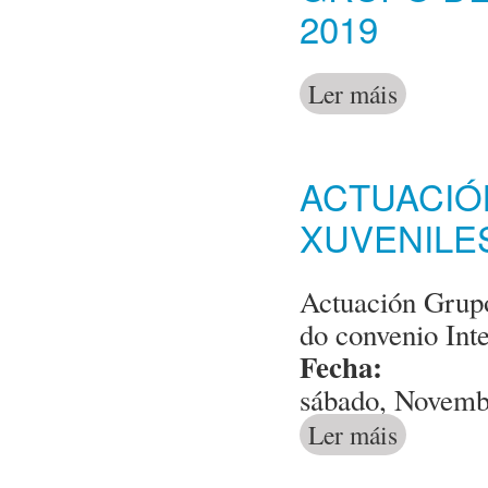
2019
Ler máis
acerca de Gru
ACTUACIÓ
XUVENILE
Actuación Grupo
do convenio Int
Fecha:
sábado, Novemb
Ler máis
acerca de Act