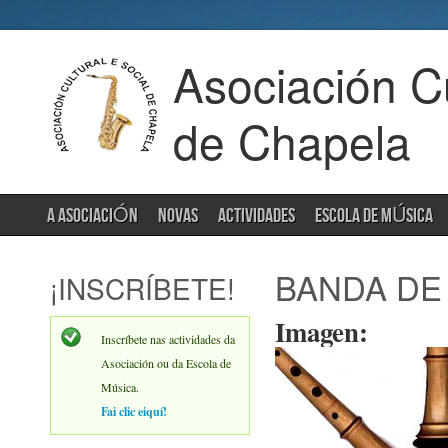
Asociación Cu
de Chapela
A ASOCIACIÓN
NOVAS
ACTIVIDADES
ESCOLA DE MÚSICA
BANDA DE
¡INSCRÍBETE!
Imagen:
Inscríbete nas actividades da
Asociación ou da Escola de
Música.
Fai clic eiquí!