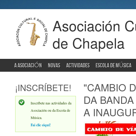
Asociación Cu
de Chapela
A ASOCIACIÓN
NOVAS
ACTIVIDADES
ESCOLA DE MÚSICA
"CAMBIO 
¡INSCRÍBETE!
DA BANDA
Inscríbete nas actividades da
A INAUGU
Asociación ou da Escola de
Música.
Fai clic eiquí!