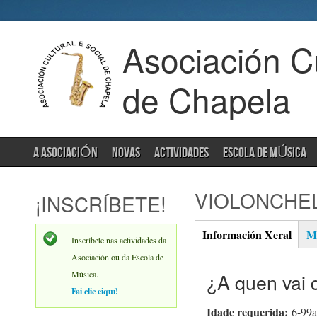
Asociación Cu
de Chapela
A ASOCIACIÓN
NOVAS
ACTIVIDADES
ESCOLA DE MÚSICA
VIOLONCHEL
¡INSCRÍBETE!
Información Xeral
Ma
(activ
Inscríbete nas actividades da
Xeral
tab)
Asociación ou da Escola de
Música.
¿A quen vai d
Fai clic eiquí!
Idade requerida:
6-99