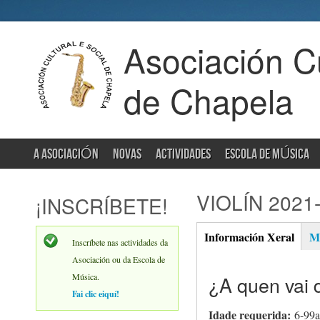
Asociación Cu
de Chapela
A ASOCIACIÓN
NOVAS
ACTIVIDADES
ESCOLA DE MÚSICA
VIOLÍN 2021
¡INSCRÍBETE!
Información Xeral
Ma
(activ
Inscríbete nas actividades da
Xeral
tab)
Asociación ou da Escola de
Música.
¿A quen vai d
Fai clic eiquí!
Idade requerida:
6-99