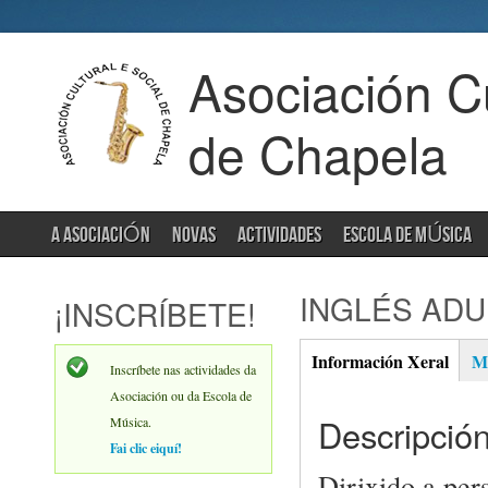
Asociación Cu
de Chapela
A ASOCIACIÓN
NOVAS
ACTIVIDADES
ESCOLA DE MÚSICA
INGLÉS ADU
¡INSCRÍBETE!
Información Xeral
Ma
(activ
Inscríbete nas actividades da
Xeral
tab)
Asociación ou da Escola de
Descripción
Música.
Fai clic eiquí!
Dirixido a per