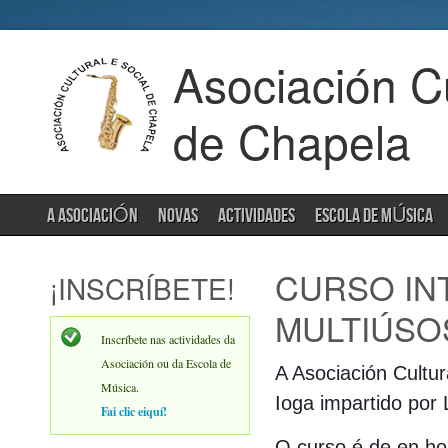
Asociación Cu
de Chapela
A ASOCIACIÓN
NOVAS
ACTIVIDADES
ESCOLA DE MÚSICA
CURSO IN
¡INSCRÍBETE!
MULTIÚSO
Inscríbete nas actividades da
Asociación ou da Escola de
A Asociación Cultur
Música.
Ioga impartido por
Fai clic eiquí!
O curso é de
en ho