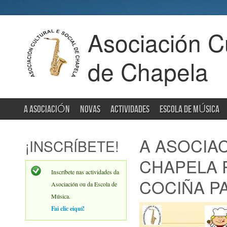
Asociación Cu
de Chapela
A ASOCIACIÓN
NOVAS
ACTIVIDADES
ESCOLA DE MÚSICA
A ASOCIAC
¡INSCRÍBETE!
CHAPELA 
Inscríbete nas actividades da
COCIÑA P
Asociación ou da Escola de
Música.
Fai clic eiquí!