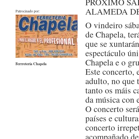
PRÓXIMO SÁ
ALAMEDA D
Patrocinado por:
O vindeiro sáb
de Chapela, ter
que se xuntarán
espectáculo ún
Chapela e o gr
Ferrretería Chapela
Este concerto, 
adulto, no que 
tanto os máis c
da música con e
O concerto será
países e cultur
concerto irrepe
acompañado de 