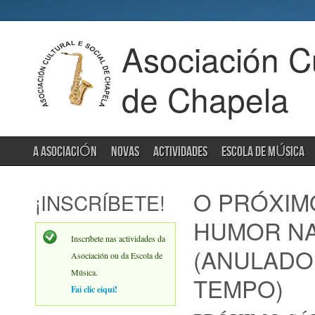
Asociación Cu
de Chapela
A ASOCIACIÓN
NOVAS
ACTIVIDADES
ESCOLA DE MÚSICA
O PRÓXIM
¡INSCRÍBETE!
HUMOR NA
Inscríbete nas actividades da
(ANULADO
Asociación ou da Escola de
Música.
TEMPO)
Fai clic eiquí!