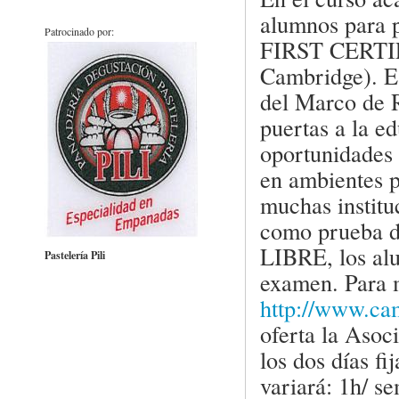
alumnos para p
Patrocinado por:
FIRST CERTIF
Cambridge). E
del Marco de R
puertas a la ed
oportunidades
en ambientes p
muchas institu
como prueba de
LIBRE, los alu
Pastelería Pili
examen. Para 
http://www.ca
oferta la Asoc
los dos días fi
variará: 1h/ s