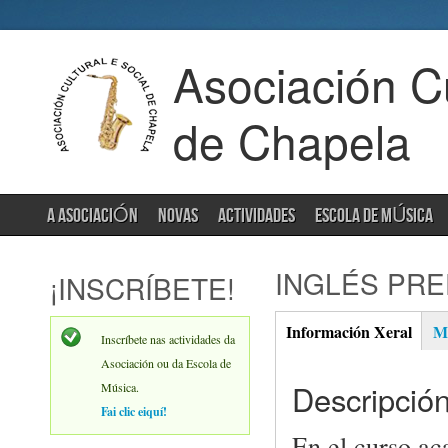
Asociación Cu
de Chapela
A ASOCIACIÓN
NOVAS
ACTIVIDADES
ESCOLA DE MÚSICA
INGLÉS PRE
¡INSCRÍBETE!
Información Xeral
Ma
(activ
Inscríbete nas actividades da
Xeral
tab)
Asociación ou da Escola de
Descripción
Música.
Fai clic eiquí!
En el curso ac