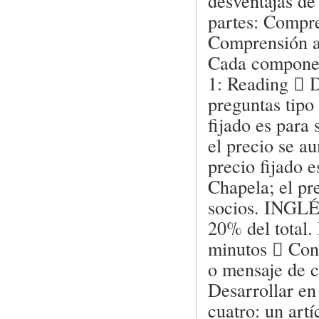
desventajas de
partes: Compre
Comprensión au
Cada component
1: Reading  D
preguntas tipo 
fijado es para
el precio se a
precio fijado 
Chapela; el pr
socios. INGL
20% del total.
minutos  Cont
o mensaje de c
Desarrollar en
cuatro: un art