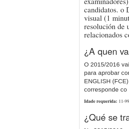
examinadores) 
candidatos. o 
visual (1 minut
resolución de 
relacionados c
¿A quen vai
O 2015
/2016
vai
para aprobar co
ENGLISH (FCE) 
corresponde co
Idade requerida:
11-9
¿Qué se tra