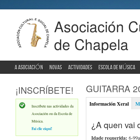
Asociación Cu
de Chapela
A ASOCIACIÓN
NOVAS
ACTIVIDADES
ESCOLA DE MÚSICA
GUITARRA 2
¡INSCRÍBETE!
Información Xeral
Ma
(activ
Inscríbete nas actividades da
Xeral
tab)
Asociación ou da Escola de
Música.
¿A quen vai d
Fai clic eiquí!
Idade requerida:
6-99